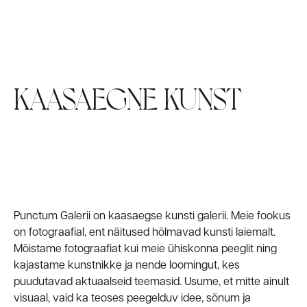
MESSID
TEOSED
KAASAEGNE KUNST
Punctum Galerii on kaasaegse kunsti galerii. Meie fookus
on fotograafial, ent näitused hõlmavad kunsti laiemalt.
Mõistame fotograafiat kui meie ühiskonna peeglit ning
kajastame kunstnikke ja nende loomingut, kes
puudutavad aktuaalseid teemasid. Usume, et mitte ainult
visuaal, vaid ka teoses peegelduv idee, sõnum ja