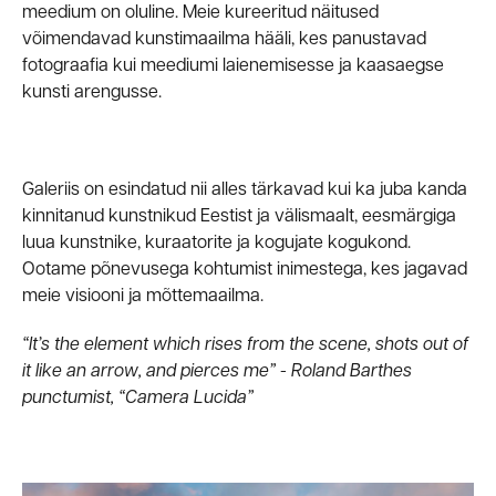
meedium on oluline. Meie kureeritud näitused
võimendavad kunstimaailma hääli, kes panustavad
fotograafia kui meediumi laienemisesse ja kaasaegse
kunsti arengusse.
Galeriis on esindatud nii alles tärkavad kui ka juba kanda
kinnitanud kunstnikud Eestist ja välismaalt, eesmärgiga
luua kunstnike, kuraatorite ja kogujate kogukond.
Ootame põnevusega kohtumist inimestega, kes jagavad
meie visiooni ja mõttemaailma.
“It’s the element which rises from the scene, shots out of
it like an arrow, and pierces me” - Roland Barthes
punctumist, “Camera Lucida”