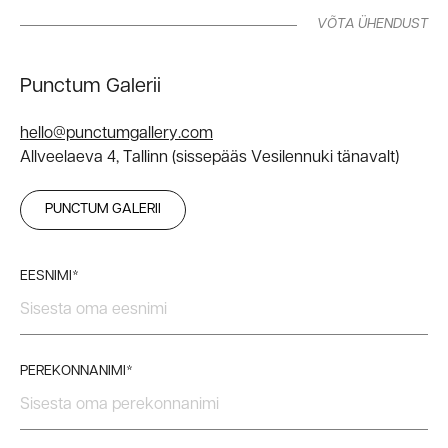
VÕTA ÜHENDUST
Punctum Galerii
hello@punctumgallery.com
Allveelaeva 4, Tallinn (sissepääs Vesilennuki tänavalt)
PUNCTUM GALERII
EESNIMI*
PEREKONNANIMI*